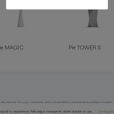
ie MAGIC
Pie TOWER S
© 2026 Creaty: FOTOLAB | DISEÑO | DECORACIÓN | ARTE
mejorar tu experiencia. Para seguir navegando debes aceptar su uso.
Configurac