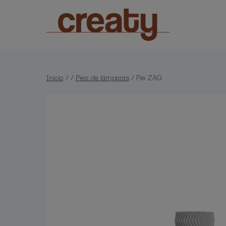
Saltar
al
contenido
Inicio
/
/
Pies de lámparas
/
Pie ZAG