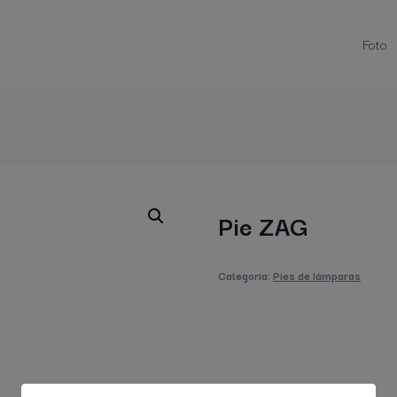
modal-check
Foto
Pie ZAG
Categoría:
Pies de lámparas