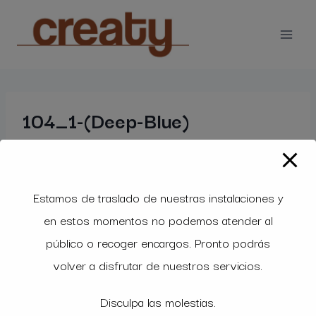
Saltar
modal-check
al
contenido
104_1-(Deep-Blue)
Estamos de traslado de nuestras instalaciones y
en estos momentos no podemos atender al
público o recoger encargos. Pronto podrás
volver a disfrutar de nuestros servicios.
Disculpa las molestias.